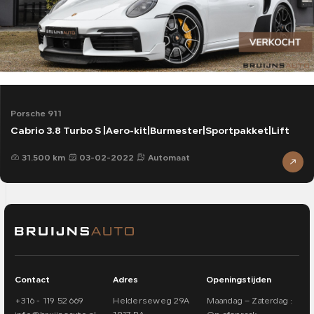
Porsche 911
Cabrio 3.8 Turbo S |Aero-kit|Burmester|Sportpakket|Lift
31.500 km
03-02-2022
Automaat
Contact
Adres
Openingstijden
+316 - 119 52 669
Helderseweg 29A
Maandag – Zaterdag :