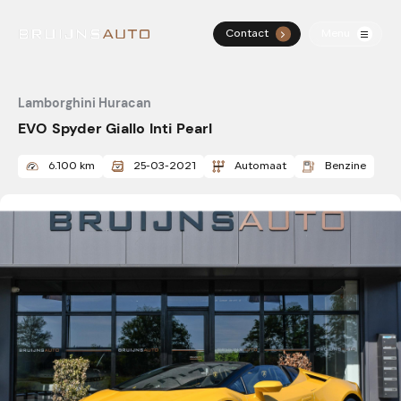
Contact
Menu
.
Home
Lamborghini Huracan
EVO Spyder Giallo Inti Pearl
Aanbod
6.100 km
25-03-2021
Automaat
Diensten
Benzine
Over ons
Verkocht
Contact