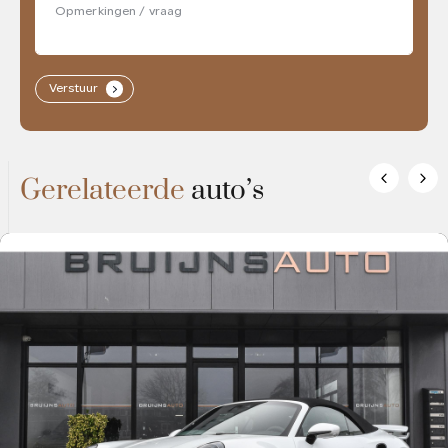
Verstuur
.
Gerelateerde
auto’s