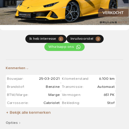
Ik heb interesse
Inruilvoorstel
.
.
Whatsapp ons
Kenmerken
Bouwjaar:
25-03-2021
Kilometerstand
6.100 km
Brandstof:
Benzine
Transmissie:
Automaat
BTW/Marge:
Marge
Vermogen:
651 PK
Carrosserie:
Cabriolet
Bekleding:
Stof
+ Bekijk alle kenmerken
Opties